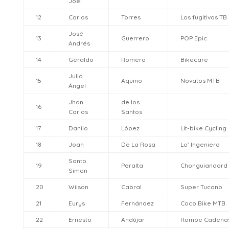
Joel
12
Carlos
Torres
Los fugitivos TB
José
13
Guerrero
POP Epic
Andrés
14
Geraldo
Romero
Bikecare
Julio
15
Aquino
Novatos MTB
Ángel
Jhan
de los
16
Carlos
Santos
17
Danilo
López
Lit-bike Cycling
18
Joan
De La Rosa
Lo’ Ingeniero
Santo
19
Peralta
Chonguiandord
Simon
20
Wilson
Cabral
Super Tucano
21
Eurys
Fernández
Coco Bike MTB
22
Ernesto
Andújar
Rompe Cadena