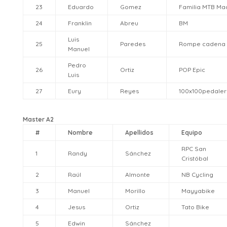
23
Eduardo
Gomez
Familia MTB Ma
24
Franklin
Abreu
BM
Luis
25
Paredes
Rompe cadena
Manuel
Pedro
26
Ortiz
POP Epic
Luis
27
Eury
Reyes
100x100pedaler
Master A2
#
Nombre
Apellidos
Equipo
RPC San
1
Randy
Sánchez
Cristóbal
2
Raúl
Almonte
NB Cycling
3
Manuel
Morillo
Mayyabike
4
Jesus
Ortiz
Tato Bike
5
Edwin
Sánchez