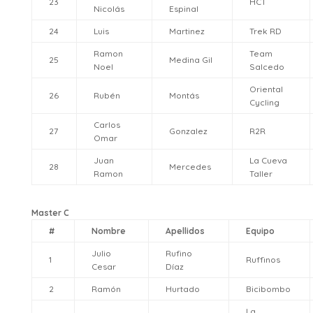
23
HCT
Nicolás
Espinal
24
Luis
Martinez
Trek RD
Ramon
Team
25
Medina Gil
Noel
Salcedo
Oriental
26
Rubén
Montás
Cycling
Carlos
27
Gonzalez
R2R
Omar
Juan
La Cueva
28
Mercedes
Ramon
Taller
Master C
#
Nombre
Apellidos
Equipo
Julio
Rufino
1
Ruffinos
Cesar
Díaz
2
Ramón
Hurtado
Bicibombo
La