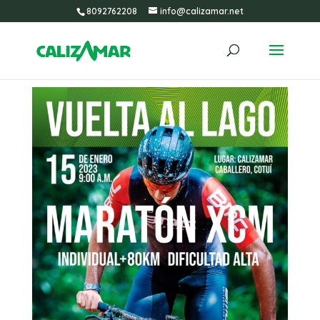
8092762208
info@calizamar.net