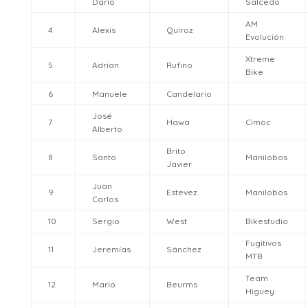
Darío
Salcedo
AM
4
Alexis
Quiroz
Evolución
Xtreme
5
Adrian
Rufino
Bike
6
Manuele
Candelario
José
7
Hawa
Cimoc
Alberto
Brito
8
Santo
Manilobos
Javier
Juan
9
Estevez
Manilobos
Carlos
10
Sergio
West
Bikestudio
Fugitivos
11
Jeremías
Sánchez
MTB
Team
12
Mario
Beurms
Higuey