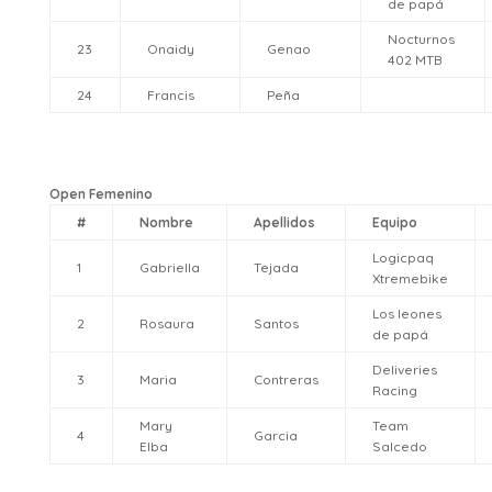
de papá
Nocturnos
23
Onaidy
Genao
402 MTB
24
Francis
Peña
Open Femenino
#
Nombre
Apellidos
Equipo
Logicpaq
1
Gabriella
Tejada
Xtremebike
Los leones
2
Rosaura
Santos
de papá
Deliveries
3
Maria
Contreras
Racing
Mary
Team
4
Garcia
Elba
Salcedo