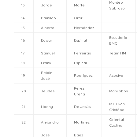
Monteo
13
Jorge
Marte
Sabroso
14
Brunildo
Ortiz
15
Alberto
Hernández
Escudería
16
Edwar
Espinal
BMC
17
Samuel
Ferreiras
Team HM
18
Frank
Espinal
Reidin
19
Rodríguez
Asociva
José
Perez
20
Jeudes
Manilobos
Ureña
MTB San
21
Lioany
De Jesús
Cristóbal
Oriental
22
Alejandro
Martinez
Cycling
José
Baez