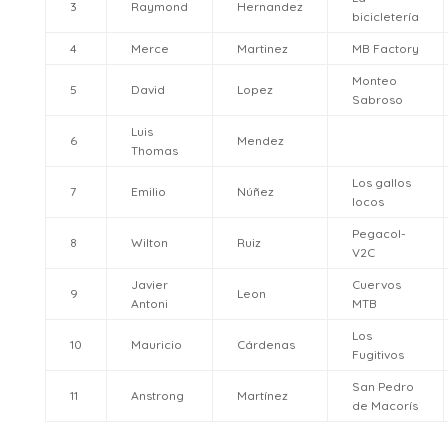
3
Raymond
Hernandez
bicicletería
4
Merce
Martinez
MB Factory
Monteo
5
David
Lopez
Sabroso
Luis
6
Mendez
Thomas
Los gallos
7
Emilio
Núñez
locos
Pegacol-
8
Wilton
Ruiz
V2C
Javier
Cuervos
9
Leon
Antoni
MTB
Los
10
Mauricio
Cárdenas
Fugitivos
San Pedro
11
Anstrong
Martínez
de Macorís