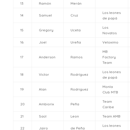
13
Ramón
Merán
Los leones
14
Samuel
Cruz
de papá
Los
15
Gregory
Uceta
Novatos
16
Joel
Ureña
Veloximo
MB
17
Anderson
Ramos
Factory
Team
Los leones
18
Victor
Rodríguez
de papá
Monla
19
Alan
Rodriguez
Club MTB
Team
20
Ambiorix
Peña
Caribe
21
Saúl
Leon
Team AMB
Los leones
22
Jairo
de Peña