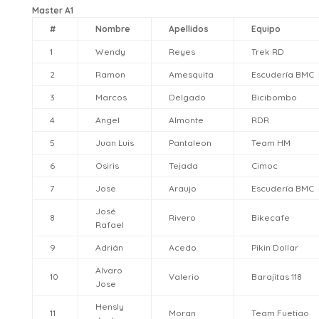
Master A1
#
Nombre
Apellidos
Equipo
1
Wendy
Reyes
Trek RD
2
Ramon
Amesquita
Escudería BMC
3
Marcos
Delgado
Bicibombo
4
Angel
Almonte
RDR
5
Juan Luis
Pantaleon
Team HM
6
Osiris
Tejada
Cimoc
7
Jose
Araujo
Escudería BMC
José
8
Rivero
Bikecafe
Rafael
9
Adrián
Acedo
Pikin Dollar
Alvaro
10
Valerio
Barajitas 118
Jose
Hensly
11
Moran
Team Fuetiao