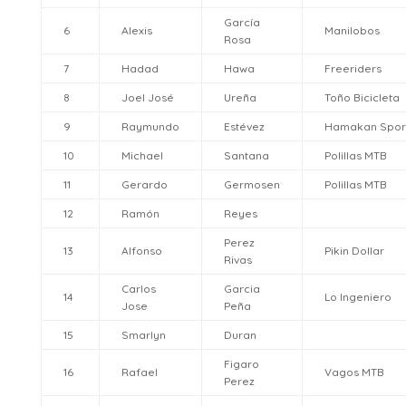
García
6
Alexis
Manilobos
Rosa
7
Hadad
Hawa
Freeriders
8
Joel José
Ureña
Toño Bicicleta
9
Raymundo
Estévez
Hamakan Spor
10
Michael
Santana
Polillas MTB
11
Gerardo
Germosen
Polillas MTB
12
Ramón
Reyes
Perez
13
Alfonso
Pikin Dollar
Rivas
Carlos
Garcia
14
Lo Ingeniero
Jose
Peña
15
Smarlyn
Duran
Figaro
16
Rafael
Vagos MTB
Perez