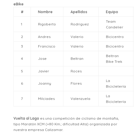
eBike
#
Nombre
Apellidos
Equipo
Team
1
Rigoberto
Rodriguez
Candelier
2
Andres
Valerio
Bicicentro
3
Francisco
Valerio
Bicicentro
Beltran
4
Jose
Beltran
Bike Trek
5
Javier
Roces
La
6
Joanny
Flores
Bicicletería
La
7
Milciades
Valenzuela
Bicicletería
Vuelta al Lago
es una competición de ciclismo de montaña,
tipo Maratón XCM (+80 Km.; dificultad Alta) organizada por
nuestra empresa Calizamar.