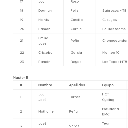
17
Juan
Ruso
18
Durman
Feliz
Sabrosos MTB
19
Melvis
Castillo
Cucuyos
20
Ramón
Corniel
Polillas teams
Emilio
21
Peña
Chongueandor
Jose
22
Cristobal
Garcia
Monteo 101
23
Ramón
Reyes
Los Topos MTB
Master B
#
Nombre
Apellidos
Equipo
Juan
HCT
1
Torres
José
Cycling
Escudería
2
Nathaniel
Peña
BMC
José
Team
3
Veras