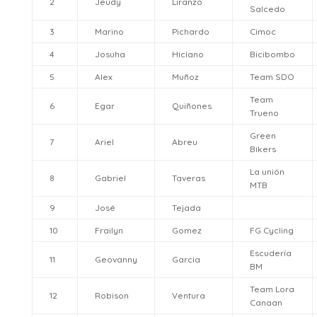
2
Jeudy
Liranzo
Salcedo
3
Marino
Pichardo
Cimoc
4
Josuha
Hiciano
Bicibombo
5
Alex
Muñoz
Team SDO
Team
6
Egar
Quiñones
Trueno
Green
7
Ariel
Abreu
Bikers
La unión
8
Gabriel
Taveras
MTB
9
José
Tejada
10
Frailyn
Gomez
FG Cycling
Escudería
11
Geovanny
Garcia
BM
Team Lora
12
Robison
Ventura
Canaan