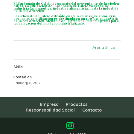
El Carbonato de Calcio es un material proveniente de la piedra
caliza. La utilización del Carbonato de Calcio va desde la
industria farmacéutica, industria alimenticia, hasta la industria
de la construcción.
El carbonato de calcio extraído en Calizamar es de color gris,
por tanto, su utilización es destinada en un 100% a la industria
de la construcción, siendo este la principal materia prima para
la fabricación del mortero industrializado.
Arena Sílice
→
Skills
Posted on
January 6, 2017
Empresa
Productos
Responsabilidad Social
Contacto