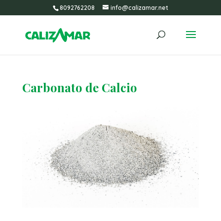
8092762208
info@calizamar.net
Carbonato de Calcio